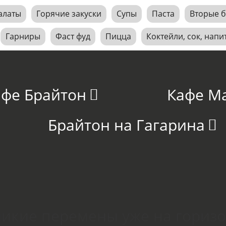
алаты
Горячие закуски
Супы
Паста
Вторые 
Гарниры
Фаст фуд
Пицца
Коктейли, сок, напи
афе Брайтон
Кафе М
Брайтон на Гагарина
икие перемены уже на гориз