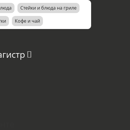
блюда
Стейки и блюда на гриле
тки
Кофе и чай
агистр
онте