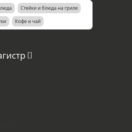
блюда
Стейки и блюда на гриле
тки
Кофе и чай
агистр
онте