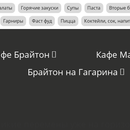
алаты
Горячие закуски
Супы
Паста
Вторые 
Гарниры
Фаст фуд
Пицца
Коктейли, сок, напи
афе Брайтон
Кафе М
Брайтон на Гагарина
икие перемены уже на гориз