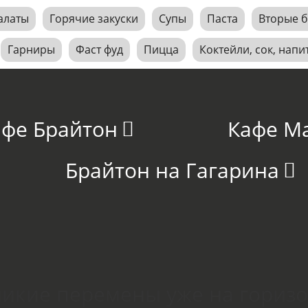
алаты
Горячие закуски
Супы
Паста
Вторые 
Гарниры
Фаст фуд
Пицца
Коктейли, сок, напи
афе Брайтон
Кафе М
Брайтон на Гагарина
икие перемены уже на гориз