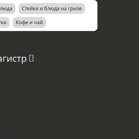
блюда
Стейки и блюда на гриле
тки
Кофе и чай
агистр
онте