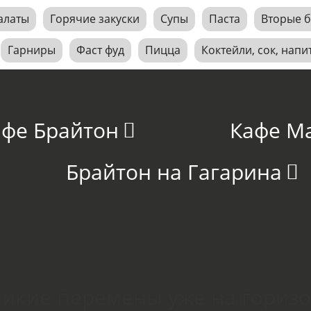
алаты
Горячие закуски
Супы
Паста
Вторые 
Гарниры
Фаст фуд
Пицца
Коктейли, сок, напи
афе Брайтон
Кафе М
Брайтон на Гагарина
икие перемены уже на гориз