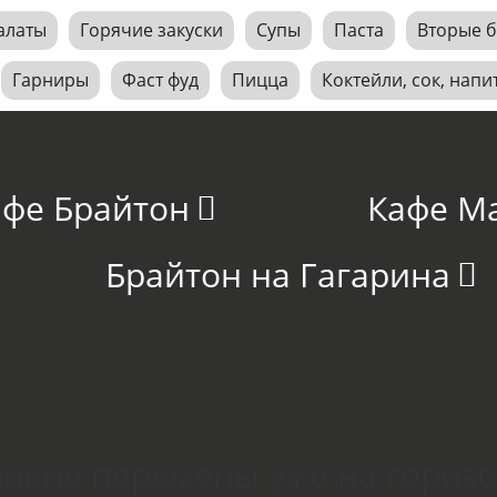
алаты
Горячие закуски
Супы
Паста
Вторые 
Гарниры
Фаст фуд
Пицца
Коктейли, сок, напи
афе Брайтон
Кафе М
Брайтон на Гагарина
икие перемены уже на гориз