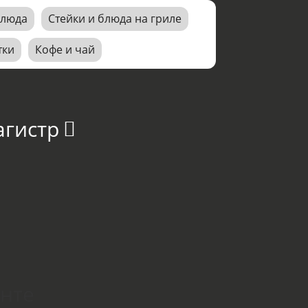
блюда
Стейки и блюда на гриле
тки
Кофе и чай
агистр
онте