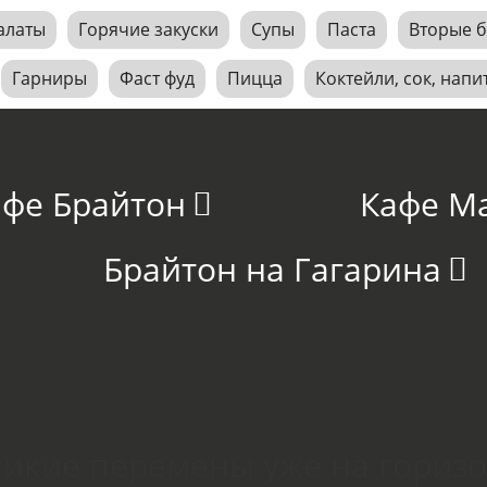
алаты
Горячие закуски
Супы
Паста
Вторые 
Гарниры
Фаст фуд
Пицца
Коктейли, сок, напи
афе Брайтон
Кафе М
Брайтон на Гагарина
икие перемены уже на гориз