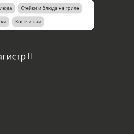
блюда
Стейки и блюда на гриле
тки
Кофе и чай
агистр
онте