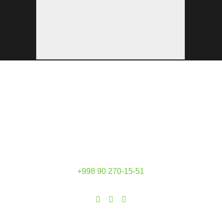
Кафе Brighton
Адрес
: г.Самарканд, ул. Орзу Махмудова 13.
Ориентир
: Сибирские пельмени.
+998 90 270-15-51