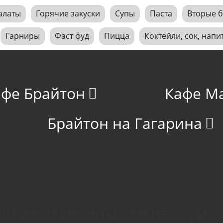
алаты
Горячие закуски
Супы
Паста
Вторые 
Гарниры
Фаст фуд
Пицца
Коктейли, сок, напи
афе Брайтон
Кафе М
Брайтон на Гагарина
икие перемены уже на гориз