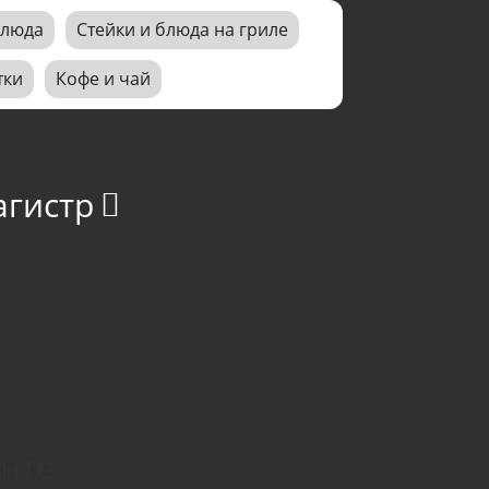
блюда
Стейки и блюда на гриле
тки
Кофе и чай
агистр
онте