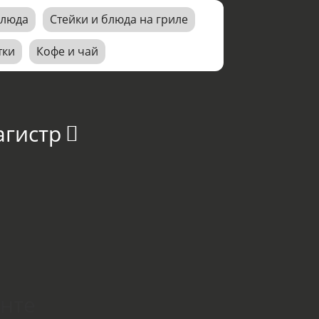
блюда
Стейки и блюда на гриле
тки
Кофе и чай
агистр
онте