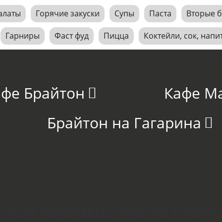
алаты
Горячие закуски
Супы
Паста
Вторые 
Гарниры
Фаст фуд
Пицца
Коктейли, сок, напи
афе Брайтон
Кафе М
Брайтон на Гагарина
икие перемены уже на гориз